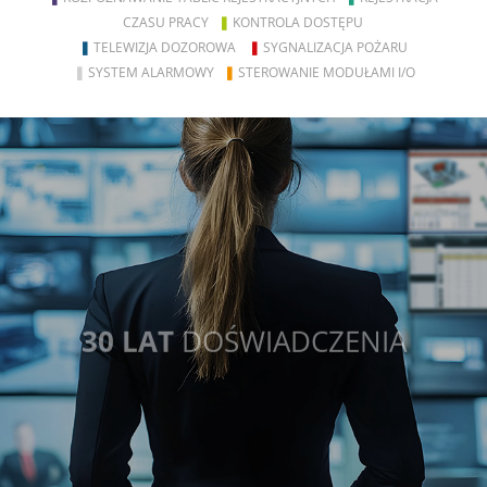
CZASU PRACY
❚
KONTROLA DOSTĘPU
❚
TELEWIZJA DOZOROWA
❚
SYGNALIZACJA POŻARU
❚
SYSTEM ALARMOWY
❚
STEROWANIE MODUŁAMI I/O
30 LAT
DOŚWIADCZENIA