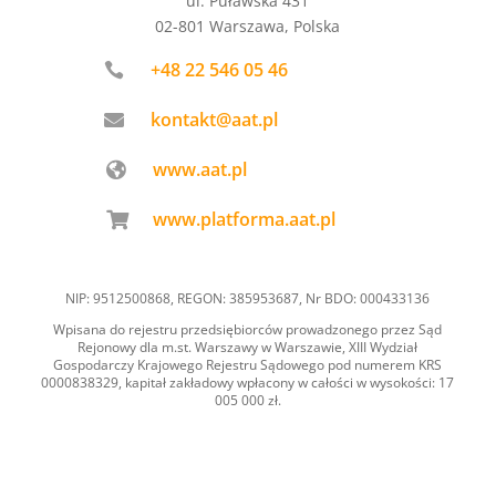
ul. Puławska 431
02-801 Warszawa, Polska
+48 22 546 05 46

kontakt@aat.pl

www.aat.pl

www.platforma.aat.pl

NIP: 9512500868, REGON: 385953687, Nr BDO: 000433136
Wpisana do rejestru przedsiębiorców prowadzonego przez Sąd
Rejonowy dla m.st. Warszawy w Warszawie, XIII Wydział
Gospodarczy Krajowego Rejestru Sądowego pod numerem KRS
0000838329, kapitał zakładowy wpłacony w całości w wysokości: 17
005 000 zł.